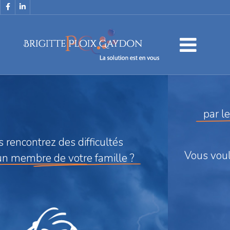
Vous
êtes
éxaspéré(e)
par le comportement d'un voisin ?
Vous
voulez
retrouver votre tranquilité ?